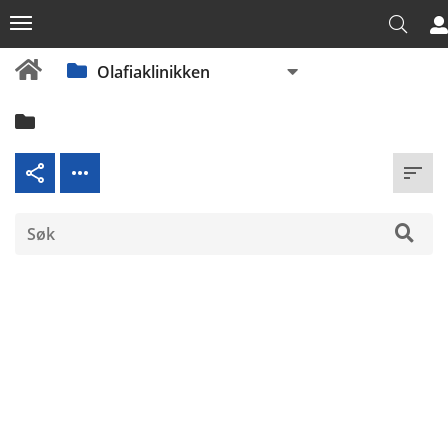
Olafiaklinikken
Dokumenter
Beredskap
Fellesdokumenter
OUS
Akuttklinikken
(AKU)