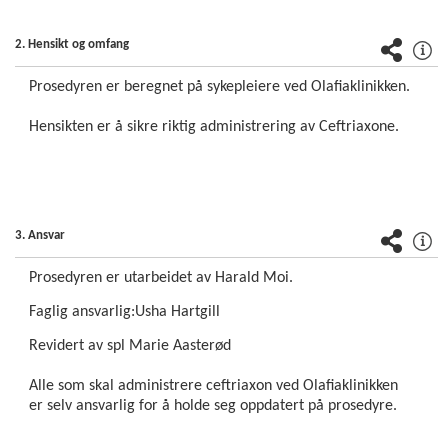
Barne- og
ungdomsklinikken
2. Hensikt og omfang
(BAR)
Prosedyren er beregnet på sykepleiere ved Olafiaklinikken.
Hjerte,
lunge- og
Hensikten er å sikre riktig administrering av Ceftriaxone.
karklinikken
(HLK)
Klinikk for
3. Ansvar
kirurgi og
spesialisert
Prosedyren er utarbeidet av Harald Moi.
medisin
(KSM)
Faglig ansvarlig:Usha Hartgill
Revidert av spl Marie Aasterød
Avdeling for
gastrokirurgi
Alle som skal administrere ceftriaxon ved Olafiaklinikken
er selv ansvarlig for å holde seg oppdatert på prosedyre.
Avdeling for
lever-,