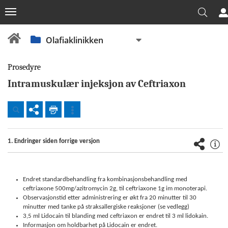
Olafiaklinikken
Prosedyre
Intramuskulær injeksjon av Ceftriaxon
Dokumenter
1. Endringer siden forrige versjon
Beredskap
Fellesdokumenter
Endret standardbehandling fra kombinasjonsbehandling med
OUS
ceftriaxone 500mg/azitromycin 2g, til ceftriaxone 1g im monoterapi.
Observasjonstid etter administrering er økt fra 20 minutter til 30
Akuttklinikken
minutter med tanke på straksallergiske reaksjoner (se vedlegg)
(AKU)
3,5 ml Lidocain til blanding med ceftriaxon er endret til 3 ml lidokain.
Informasjon om holdbarhet på Lidocain er endret.