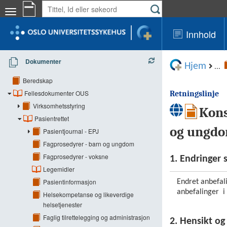
Innhold
Dokumenter
Hjem
...
Beredskap
Fellesdokumenter OUS
Retningslinje
Virksomhetsstyring
Kons
Pasientrettet
og ungdo
Pasientjournal - EPJ
Fagprosedyrer - barn og ungdom
Fagprosedyrer - voksne
1. Endringer 
Legemidler
Pasientinformasjon
Endret anbefal
anbefalinger i 
Helsekompetanse og likeverdige
helsetjenester
Faglig tilrettelegging og administrasjon
2. Hensikt o