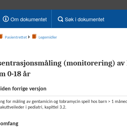
Om dokumentet
Søk i dokumentet
Pasientrettet
Legemidler
entrasjonsmåling (monitorering) av l
m 0-18 år
siden forrige versjon
ing for måling av gentamicin og tobramycin speil hos barn > 1 måne
akuttveileder i pediatri, kapittel 3.2.
g omfang