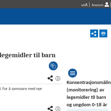
A
Anonym
A
A
egemidler til barn
Konsentrasjonsmålin
d. For å samsvare med nye
(monitorering) av
legemidler til barn
og ungdom 0-18 år