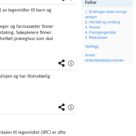
Felter
 av legemidler til barn og
1. Endringer siden forrige
versjon
2. Hensikt og omfang
leger og farmasøyter finner
3. Ansvar
4. Fremgangsmåte
taking. Sykepleiere finner
5. Referanser
vilket prøveglass som skal
Vedlegg
Andre
eHåndboksdokumenter
injen og har tilstrekkelig
alen til legemidlet (SPC) er ofte