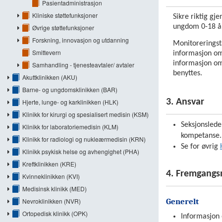
Pasientadministrasjon
Kliniske støttefunksjoner
Sikre riktig g
ungdom 0-18 år
Øvrige støttefunksjoner
Forskning, innovasjon og utdanning
Monitoreringst
Smittevern
informasjon om
informasjon om
Samhandling - tjenesteavtaler/ avtaler
benyttes.
Akuttklinikken (AKU)
Barne- og ungdomsklinikken (BAR)
3. Ansvar
Hjerte, lunge- og karklinikken (HLK)
Klinikk for kirurgi og spesialisert medisin (KSM)
Seksjonslede
Klinikk for laboratoriemedisin (KLM)
kompetanse.
Klinikk for radiologi og nukleærmedisin (KRN)
Se for øvrig
Klinikk psykisk helse og avhengighet (PHA)
Kreftklinikken (KRE)
4. Fremgang
Kvinneklinikken (KVI)
Medisinsk klinikk (MED)
Generelt
Nevroklinikken (NVR)
Ortopedisk klinikk (OPK)
Informasjon