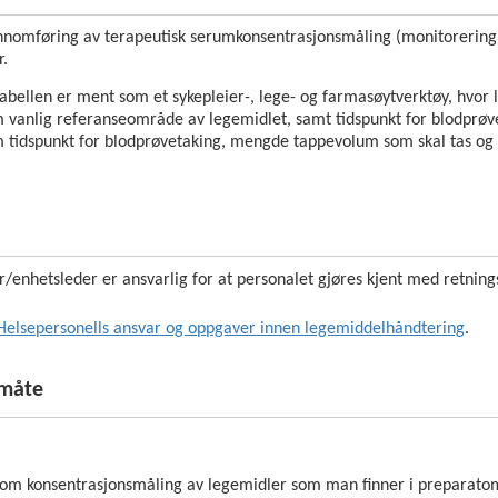
jennomføring av terapeutisk serumkonsentrasjonsmåling (monitorering)
.
abellen er ment som et sykepleier-, lege- og farmasøytverktøy, hvor 
 vanlig referanseområde av legemidlet, samt tidspunkt for blodprøve
 tidspunkt for blodprøvetaking, mengde tappevolum som skal tas og h
r/enhetsleder er ansvarlig for at personalet gjøres kjent med retningsl
Helsepersonells
ansvar og oppgaver innen legemiddelhåndtering
.
småte
 om konsent
rasjonsmåling av legemidler som man finner i preparatomt