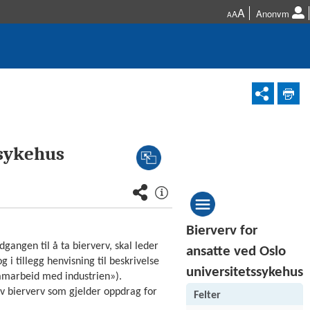
A
Anonym
A
A
ssykehus
Bierverv for
angen til å ta bierverv, skal leder
ansatte ved Oslo
 i tillegg henvisning til beskrivelse
universitetssykehus
«Samarbeid med industrien»).
v bierverv som gjelder oppdrag for
Felter