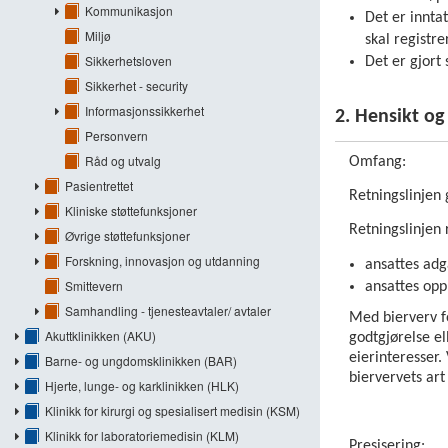
Kommunikasjon
Det er innta
Miljø
skal registr
Sikkerhetsloven
Det er gjort 
Sikkerhet - security
Informasjonssikkerhet
2. Hensikt o
Personvern
Råd og utvalg
Omfang:
Pasientrettet
Retningslinjen
Kliniske støttefunksjoner
Retningslinjen 
Øvrige støttefunksjoner
Forskning, innovasjon og utdanning
ansattes adg
Smittevern
ansattes opp
Samhandling - tjenesteavtaler/ avtaler
Med bierverv fo
Akuttklinikken (AKU)
godtgjørelse el
eierinteresser
Barne- og ungdomsklinikken (BAR)
biervervets ar
Hjerte, lunge- og karklinikken (HLK)
Klinikk for kirurgi og spesialisert medisin (KSM)
Klinikk for laboratoriemedisin (KLM)
Presisering: