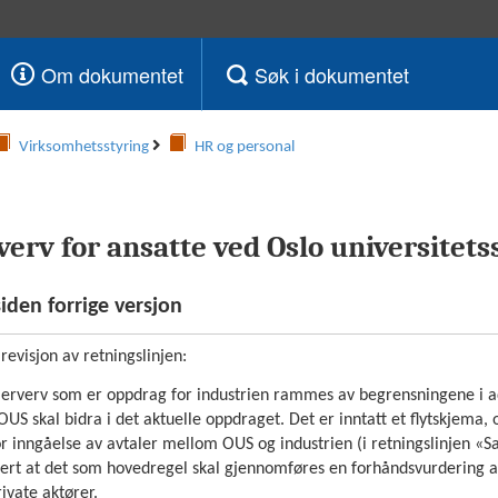
Om dokumentet
Søk i dokumentet
Virksomhetsstyring
HR og personal
verv for ansatte ved Oslo universitet
siden forrige versjon
 revisjon av retningslinjen:
erverv som er oppdrag for industrien rammes av begrensningene i adg
S skal bidra i det aktuelle oppdraget. Det er inntatt et flytskjema, og
or inngåelse av avtaler mellom OUS og industrien (i retningslinjen 
sert at det som hovedregel skal gjennomføres en forhåndsvurdering a
ivate aktører.