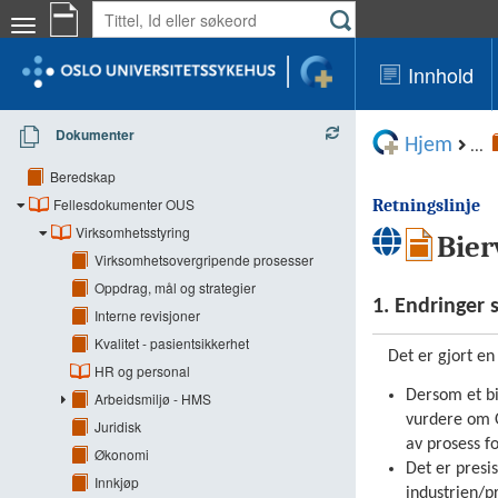
Innhold
Dokumenter
Hjem
...
Beredskap
Fellesdokumenter OUS
Retningslinje
Virksomhetsstyring
Bier
Virksomhetsovergripende prosesser
Oppdrag, mål og strategier
1. Endringer 
Interne revisjoner
Kvalitet - pasientsikkerhet
Det er gjort en
HR og personal
Dersom et bi
Arbeidsmiljø - HMS
vurdere om OU
Juridisk
av prosess f
Økonomi
Det er presi
Innkjøp
industrien/pr