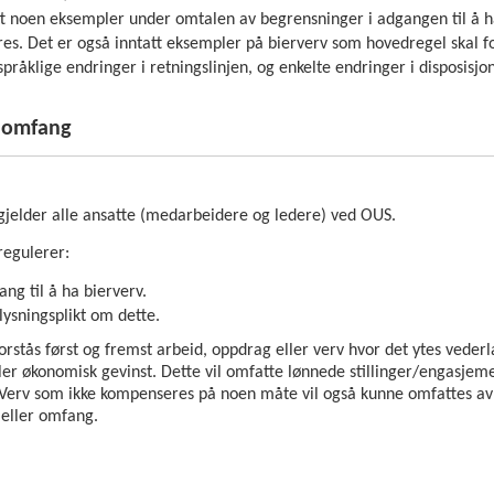
tt noen eksempler under omtalen av begrensninger i adgangen til å h
eres. Det er også inntatt eksempler på bierverv som hovedregel skal 
språklige endringer i retningslinjen, og enkelte endringer i disposisj
g omfang
 gjelder alle ansatte (medarbeidere og ledere) ved OUS.
regulerer:
ang til å ha bierverv.
lysningsplikt om dette.
rstås først og fremst arbeid, oppdrag eller verv hvor det ytes veder
ler økonomisk gevinst. Dette vil omfatte lønnede stillinger/engasjem
. Verv som ikke kompenseres på noen måte vil også kunne omfattes av
t eller omfang.