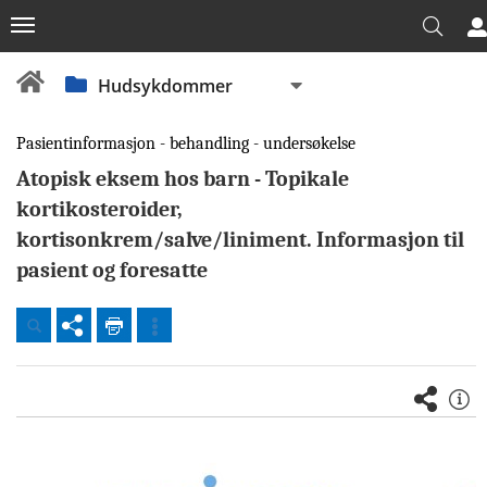
Hudsykdommer
Pasientinformasjon - behandling - undersøkelse
Atopisk eksem hos barn - Topikale
kortikosteroider,
kortisonkrem/salve/liniment. Informasjon til
Dokumenter
pasient og foresatte
Beredskap
Fellesdokumenter
OUS
Akuttklinikken
(AKU)