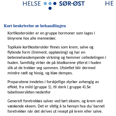
Barne- og
ungdomsklinikken
(BAR)
Kort beskrivelse av behandlingen
Hjerte,
lunge- og
Kortikosteroider er en gruppe hormoner som lages i
karklinikken
binyrene hos alle mennesker.
(HLK)
Topikale kortikosteroider finnes som krem, salve og
flytende form (liniment, oppløsning) og har en
betennelsesdempende virkning og hemmer celledelingen i
Klinikk for
huden. Samtidig virker de på blodkarene ytterst i huden
kirurgi og
slik at de trekker seg sammen. Utslettet blir dermed
spesialisert
mindre rødt og hissig, og kløe dempes.
medisin
(KSM)
Preparatene inndeles i forskjellige styrker avhengig av
effekt, fra mild (gruppe 1), til sterk ( gruppe 4).Se
Avdeling for
tabelloversikten nedenfor
gastrokirurgi
Generelt foretrekkes salver ved tørt eksem, og krem ved
Avdeling for
væskende eksem. Det er viktig å ta hensyn hva du/ barnet
lever-,
foretrekker når det skrives ut resept på krem eller salve.