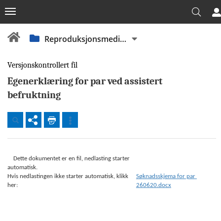
Reproduksjonsmedisinsk avdeling
Versjonskontrollert fil
Egenerklæring for par ved assistert
befruktning
Dokumenter
Beredskap
    Dette dokumentet er en fil, nedlasting starter 
automatisk.

Fellesdokumenter
Hvis nedlastingen ikke starter automatisk, klikk 
Søknadsskjema for par 
OUS
her: 
260620.docx
Akuttklinikken
(AKU)