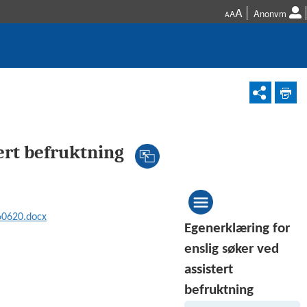
A
Anonym
A
A
ert befruktning
60620.docx
Egenerklæring for
enslig søker ved
assistert
befruktning