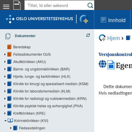
Innhold
Dokumenter
Hjem
Beredskap
Fellesdokumenter OUS
Versjonskontroll
Akuttklinikken (AKU)
Egen
Barne- og ungdomsklinikken (BAR)
Hjerte, lunge- og karklinikken (HLK)
Klinikk for kirurgi og spesialisert medisin (KSM)
    Dette dokumentet er en fil, nedlasting starter automatisk.

Klinikk for laboratoriemedisin (KLM)
Hvis nedlastingen 
Klinikk for radiologi og nukleærmedisin (KRN)
Klinikk psykisk helse og avhengighet (PHA)
Kreftklinikken (KRE)
Kvinneklinikken (KVI)
Fødeavdelingen