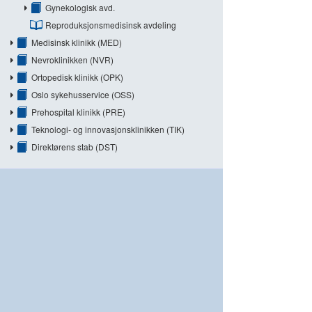
Gynekologisk avd.
Reproduksjonsmedisinsk avdeling
Medisinsk klinikk (MED)
Nevroklinikken (NVR)
Ortopedisk klinikk (OPK)
Oslo sykehusservice (OSS)
Prehospital klinikk (PRE)
Teknologi- og innovasjonsklinikken (TIK)
Direktørens stab (DST)