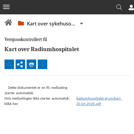
Kart over sykehusområder
Versjonskontrollert fil
Kart over Radiumhospitalet
Dokumenter
    Dette dokumentet er en fil, nedlasting 
Beredskap
starter automatisk.

Hvis nedlastingen ikke starter automatisk, 
Radiumhospitalet grunnkart, 
klikk her: 
20.04.2026.pdf
Fellesdokumenter
OUS
Virksomhetsstyring