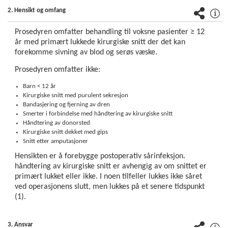
2. Hensikt og omfang
Pasientrettet
Prosedyren omfatter behandling til voksne pasienter ≥ 12
Pasientjournal
år med primært lukkede kirurgiske snitt der det kan
- EPJ
forekomme sivning av blod og serøs væske.
Prosedyren omfatter ikke:
Fagprosedyrer
- barn og
Barn < 12 år
ungdom
Kirurgiske snitt med purulent sekresjon
Bandasjering og fjerning av dren
Fagprosedyrer
Smerter i forbindelse med håndtering av kirurgiske snitt
Håndtering av donorsted
- voksne
Kirurgiske snitt dekket med gips
Snitt etter amputasjoner
Legemidler
Hensikten er å forebygge postoperativ sårinfeksjon.
håndtering av kirurgiske snitt er avhengig av om snittet er
Pasientinformasjon
primært lukket eller ikke. I noen tilfeller lukkes ikke såret
ved operasjonens slutt, men lukkes på et senere tidspunkt
Helsekompetanse
(1).
og likeverdige
helsetjenester
3. Ansvar