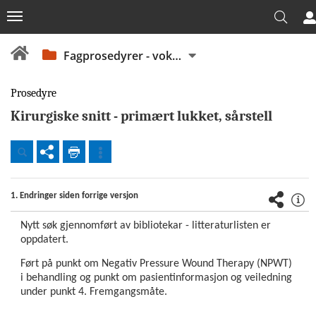
Fagprosedyrer - voksne
Prosedyre
Kirurgiske snitt - primært lukket, sårstell
Dokumenter
1. Endringer siden forrige versjon
Beredskap
Nytt søk gjennomført av bibliotekar - litteraturlisten er
oppdatert.
Fellesdokumenter
Ført på punkt om Negativ Pressure Wound Therapy (NPWT)
OUS
i behandling og punkt om pasientinformasjon og veiledning
under punkt 4. Fremgangsmåte.
Virksomhetsstyring