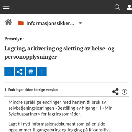
Informasjonssikkerhet
Prosedyre
Lagring, arkivering og sletting av helse- og
personopplysninger
Dokumenter
Beredskap
1. Endringer siden forrige versjon
Mindre språklige endringer med hensyn til bruk av
Fellesdokumenter
selvbetjeningsløsningen
«
Bestilling av tilgang
»
i
«Min
OUS
Sykehuspartner»
for lagringsområder.
Lagt til nytt informasjonsdokument som på en side
Virksomhetsstyring
oppsummer tilgangsstyring og logging på K:\sensitivt.