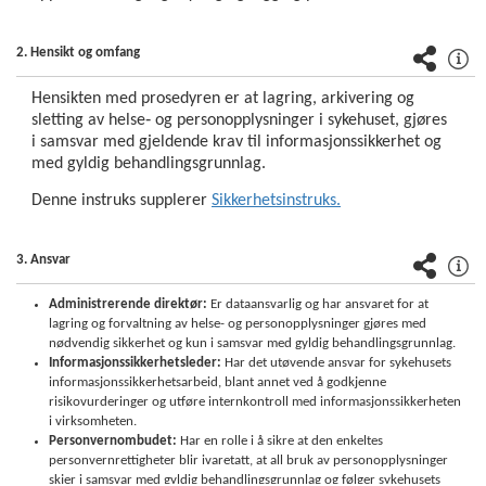
Virksomhetsovergripende
2. Hensikt og omfang
prosesser
Hensikten med prosedyren er at lagring, arkivering og
Oppdrag,
sletting av helse‐ og personopplysninger i sykehuset, gjøres
mål og
i samsvar med gjeldende krav til informasjonssikkerhet og
strategier
med gyldig behandlingsgrunnlag.
Interne
Denne instruks supplerer
Sikkerhetsinstruks.
revisjoner
3. Ansvar
Kvalitet -
pasientsikkerhet
Administrerende direktør:
Er dataansvarlig og har ansvaret for at
lagring og forvaltning av helse- og personopplysninger gjøres med
HR og
nødvendig sikkerhet og kun i samsvar med gyldig behandlingsgrunnlag.
personal
Informasjonssikkerhetsleder:
Har det utøvende ansvar for sykehusets
informasjonssikkerhetsarbeid, blant annet ved å godkjenne
Arbeidsmiljø
risikovurderinger og utføre internkontroll med informasjonssikkerheten
i virksomheten.
- HMS
Personvernombudet:
Har en rolle i å sikre at den enkeltes
personvernrettigheter blir ivaretatt, at all bruk av personopplysninger
Juridisk
skjer i samsvar med gyldig behandlingsgrunnlag og følger sykehusets